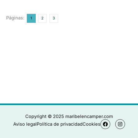
Páginas:
1
2
3
Copyright © 2025 maribelencamper.com
F
I
Aviso legal
Política de privacidad
Cookies
a
n
c
s
e
t