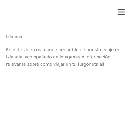
Ir
Main
al
Menu
contenido
Islandia
En este video os narro el recorrido de nuestro viaje en
Islandia, acompañado de imágenes e información
relevante sobre como viajar en tu furgoneta allí.