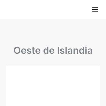
Ir
Main
al
Menu
contenido
Oeste de Islandia