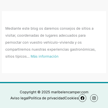
Mediante este blog os daremos consejos de sitios a
visitar, coordenadas de lugares adecuados para
pernoctar con vuestro vehículo-vivienda y os
compartiremos nuestras experiencias gastronómicas,
sitios típicos...
Más información
Copyright © 2025 maribelencamper.com
F
I
Aviso legal
Política de privacidad
Cookies
a
n
c
s
e
t