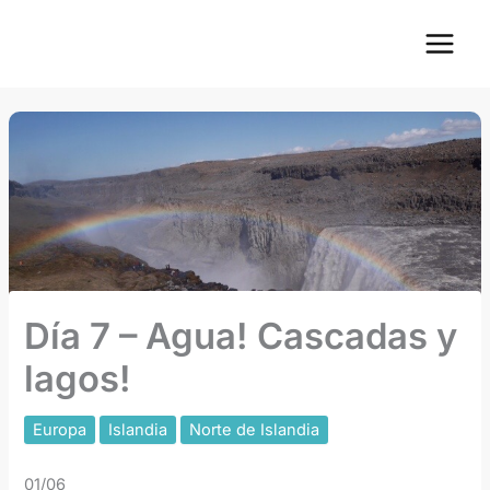
Ir
Main
al
Menu
contenido
Día 7 – Agua! Cascadas y
lagos!
Europa
Islandia
Norte de Islandia
01/06