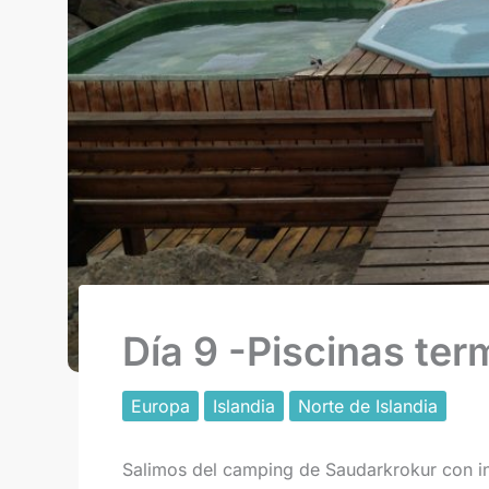
Día 9 -Piscinas ter
Europa
Islandia
Norte de Islandia
Salimos del camping de Saudarkrokur con int