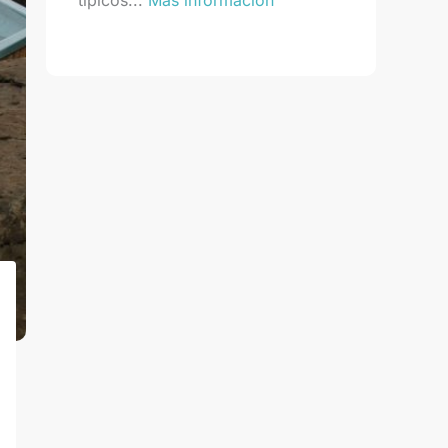
típicos...
Más información