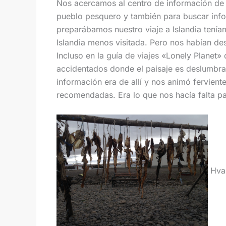
Nos acercamos al centro de información d
pueblo pesquero y también para buscar inf
preparábamos nuestro viaje a Islandia tenía
Islandia menos visitada. Pero nos habían des
Incluso en la guía de viajes «Lonely Planet
accidentados donde el paisaje es deslumbran
información era de allí y nos animó fervient
recomendadas. Era lo que nos hacía falta p
Hva