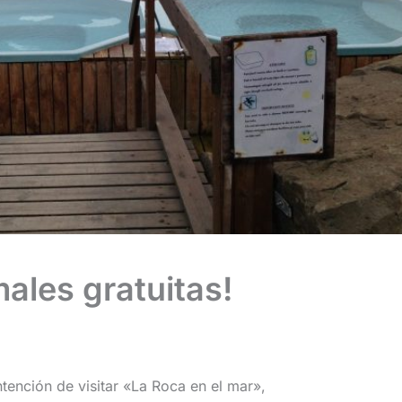
males gratuitas!
ención de visitar «La Roca en el mar»,