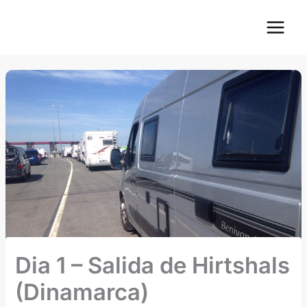
Ir
Main
al
Menu
contenido
Dia 1 – Salida de Hirtshals
(Dinamarca)